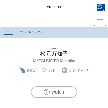
CREATOR
アート
#
イラストレーション
creator
松元万知子
MATSUMOTO Machiko
展覧会
1
記事
0
ウオッチャー
0