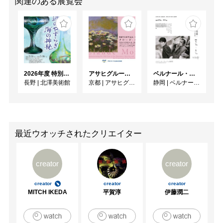
関連のある展覧会
2026年度 特別展「ガレとドーム、アール･ヌーヴォーのガラス 水辺のやすらぎ、海の神秘」
アサヒグループ大山崎山荘美術館 開館30周年記念展「没後100年 クロード・モネ」
ベルナール・ビュフェと写真 ーカメラがとらえたビュフェとその時代、そして21 世紀へ
長野
|
北澤美術館
京都
|
アサヒグループ大山崎山荘美術館
静岡
|
ベルナール・ビュフェ美術館
最近ウオッチされたクリエイター
creator
creator
creator
creator
creator
MITCH IKEDA
平賀淳
伊藤潤二