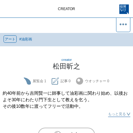
CREATOR
アート
#
油彩画
creator
松田昕之
展覧会
1
記事
0
ウオッチャー
0
約40年前から吉岡賢一に師事して油彩画に関わり始め、以後お
よそ30年にわたり門下生として教えを乞う。

その後10数年に渡ってフリーで活動中。
もっと見る