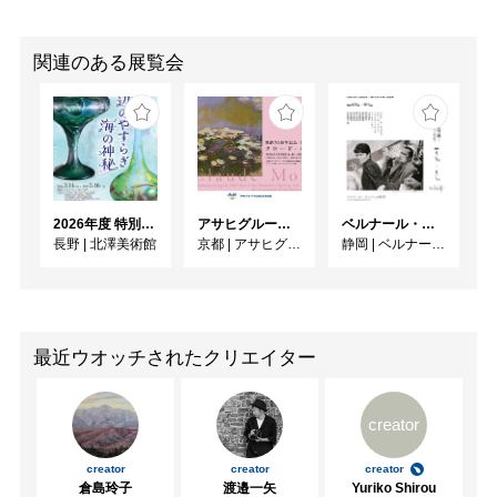
関連のある展覧会
2026年度 特別展「ガレとドーム、アール･ヌーヴォーのガラス 水辺のやすらぎ、海の神秘」
アサヒグループ大山崎山荘美術館 開館30周年記念展「没後100年 クロード・モネ」
ベルナール・ビュフェと写真 ーカメラがとらえたビュフェとその時代、そして21 世紀へ
長野
|
北澤美術館
京都
|
アサヒグループ大山崎山荘美術館
静岡
|
ベルナール・ビュフェ美術館
最近ウオッチされたクリエイター
creator
creator
creator
creator
倉島玲子
渡邉一矢
Yuriko Shirou