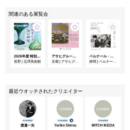
関連のある展覧会
2026年度 特別展「ガレとドーム、アール･ヌーヴォーのガラス 水辺のやすらぎ、海の神秘」
アサヒグループ大山崎山荘美術館 開館30周年記念展「没後100年 クロード・モネ」
ベルナール・ビュフェと写真 ーカメラがとらえたビュフェとその時代、そして21 世紀へ
長野
|
北澤美術館
京都
|
アサヒグループ大山崎山荘美術館
静岡
|
ベルナール・ビュフェ美術館
最近ウオッチされたクリエイター
creator
creator
creator
creator
creator
渡邉一矢
Yuriko Shirou
MITCH IKEDA