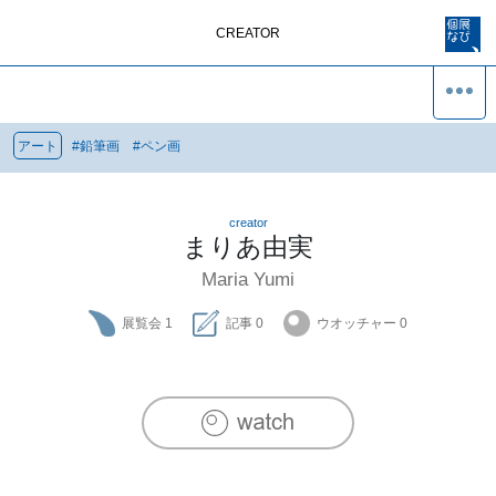
CREATOR
アート
#
鉛筆画
#
ペン画
creator
まりあ由実
Maria Yumi
展覧会
1
記事
0
ウオッチャー
0