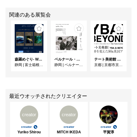
関連のある展覧会
森羅めぐり- Wandering in Shinra -
ベルナール・ビュフェと写真 ーカメラがとらえたビュフェとその時代、そして21 世紀へ
テート美術館 ― YBA & BEYOND 世界を変えた90s英国アート
静岡
|
富士箱根カントリークラブ
静岡
|
ベルナール・ビュフェ美術館
京都
|
京都市京セラ美術館
最近ウオッチされたクリエイター
creator
creator
creator
creator
creator
Yuriko Shirou
MITCH IKEDA
平賀淳