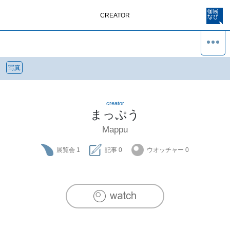
CREATOR
写真
creator
まっぷう
Mappu
展覧会
1
記事
0
ウオッチャー
0