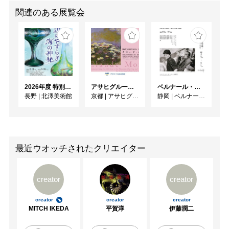
関連のある展覧会
2026年度 特別展「ガレとドーム、アール･ヌーヴォーのガラス 水辺のやすらぎ、海の神秘」
アサヒグループ大山崎山荘美術館 開館30周年記念展「没後100年 クロード・モネ」
ベルナール・ビュフェと写真 ーカメラがとらえたビュフェとその時代、そして21 世紀へ
長野
|
北澤美術館
京都
|
アサヒグループ大山崎山荘美術館
静岡
|
ベルナール・ビュフェ美術館
最近ウオッチされたクリエイター
creator
creator
creator
creator
creator
MITCH IKEDA
平賀淳
伊藤潤二