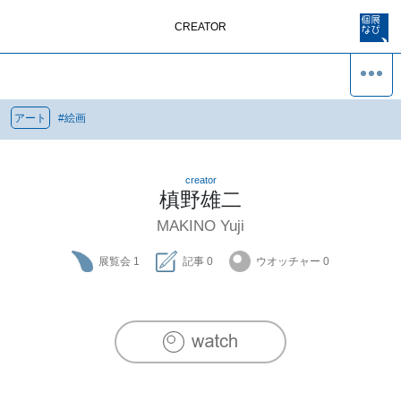
CREATOR
アート
#
絵画
creator
槙野雄二
MAKINO Yuji
展覧会
1
記事
0
ウオッチャー
0