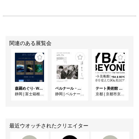
関連のある展覧会
森羅めぐり- Wandering in Shinra -
ベルナール・ビュフェと写真 ーカメラがとらえたビュフェとその時代、そして21 世紀へ
テート美術館 ― YBA & BEYOND 世界を変えた90s英国アート
静岡
|
富士箱根カントリークラブ
静岡
|
ベルナール・ビュフェ美術館
京都
|
京都市京セラ美術館
最近ウオッチされたクリエイター