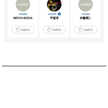
creator
creator
creator
creator
creator
MITCH IKEDA
平賀淳
伊藤潤二