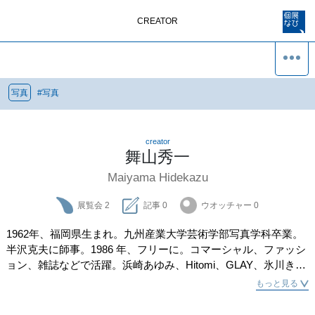
CREATOR
写真
#
写真
creator
舞山秀一
Maiyama Hidekazu
展覧会
2
記事
0
ウオッチャー
0
1962年、福岡県生まれ。九州産業大学芸術学部写真学科卒業。
半沢克夫に師事。1986 年、フリーに。コマーシャル、ファッシ
ョン、雑誌などで活躍。浜崎あゆみ、Hitomi、GLAY、氷川きよ
しなど多数のCDジャケットを手がけたほか、深田恭子、広末涼
もっと見る
子、本仮屋ユイカなど写真集の撮影も多い。同時に作家として
の活動も盛んで、作品集の出版や写真展を定期的に行ってい