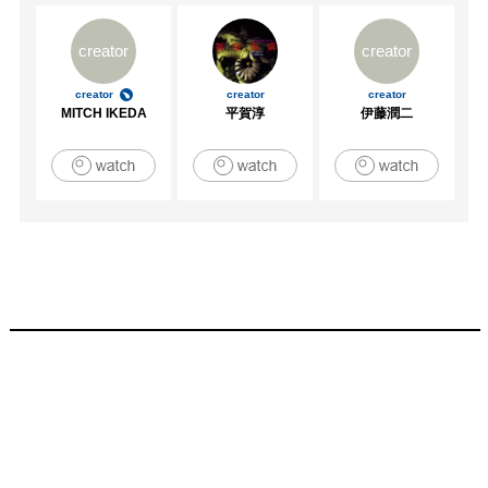
creator
creator
creator
creator
creator
MITCH IKEDA
平賀淳
伊藤潤二