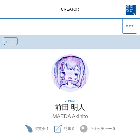
CREATOR
アート
creator
前田 明人
MAEDA Akihito
展覧会
1
記事
0
ウオッチャー
0