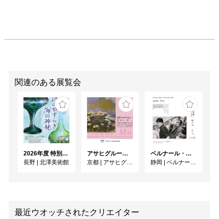
関連のある展覧会
2026年度 特別展「ガレとドーム、アール･ヌーヴォーのガラス 水辺のやすらぎ、海の神秘」
アサヒグループ大山崎山荘美術館 開館30周年記念展「没後100年 クロード・モネ」
ベルナール・ビュフェと写真 ーカメラがとらえたビュフェとその時代、そして21 世紀へ
長野
|
北澤美術館
京都
|
アサヒグループ大山崎山荘美術館
静岡
|
ベルナール・ビュフェ美術館
最近ウオッチされたクリエイター