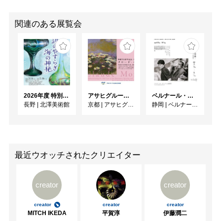
関連のある展覧会
2026年度 特別展「ガレとドーム、アール･ヌーヴォーのガラス 水辺のやすらぎ、海の神秘」
アサヒグループ大山崎山荘美術館 開館30周年記念展「没後100年 クロード・モネ」
ベルナール・ビュフェと写真 ーカメラがとらえたビュフェとその時代、そして21 世紀へ
長野
|
北澤美術館
京都
|
アサヒグループ大山崎山荘美術館
静岡
|
ベルナール・ビュフェ美術館
最近ウオッチされたクリエイター
creator
creator
creator
creator
creator
MITCH IKEDA
平賀淳
伊藤潤二