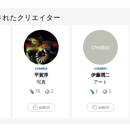
されたクリエイター
creator
creator
creator
平賀淳
伊藤潤二
写真
アート
76
2
1
1