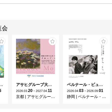
覧会
ガレとドーム、アール･ヌーヴォーのガラス 水辺のやすらぎ、海の神秘」
アサヒグループ大山崎山荘美術館 開館30周年記念展「没後100年 クロード・モネ」
ベルナール・ビュフェと写真 ーカメラがとらえたビュフェとその時代、そして21 世紀へ
6
20
-
11
03
-
01
2026
.
03
.
2027
.
04
.
2026
.
04
.
2026
.
09
.
京都
|
アサヒグループ大山崎山荘美術館
静岡
|
ベルナール・ビュフェ美術館