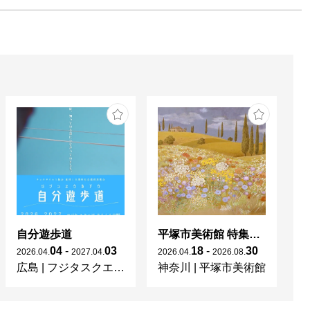
自分遊歩道
平塚市美術館 特集展 花の表現、その多様性／特別展示 新収蔵品展
04
-
03
18
-
30
2026
.
04
.
2027
.
04
.
2026
.
04
.
2026
.
08
.
20
広島
|
フジタスクエアまるくる大野
神奈川
|
平塚市美術館
京