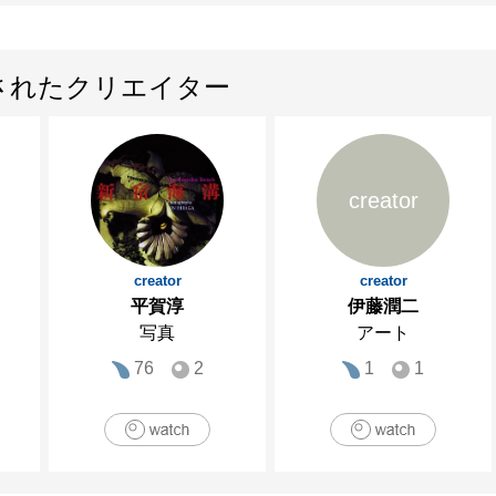
されたクリエイター
creator
creator
creator
平賀淳
伊藤潤二
写真
アート
76
2
1
1