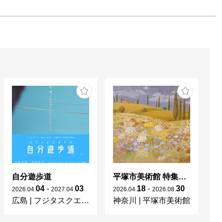
自分遊歩道
平塚市美術館 特集展 花の表現、その多様性／特別展示 新収蔵品展
04
-
03
18
-
30
2026
.
04
.
2027
.
04
.
2026
.
04
.
2026
.
08
.
20
広島
|
フジタスクエアまるくる大野
神奈川
|
平塚市美術館
京