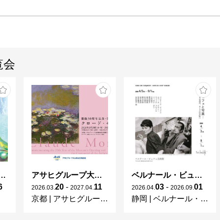
覧会
ガレとドーム、アール･ヌーヴォーのガラス 水辺のやすらぎ、海の神秘」
アサヒグループ大山崎山荘美術館 開館30周年記念展「没後100年 クロード・モネ」
ベルナール・ビュフェと写真 ーカメラがとらえたビュフェとその時代、そして21 世紀へ
6
20
-
11
03
-
01
2026
.
03
.
2027
.
04
.
2026
.
04
.
2026
.
09
.
京都
|
アサヒグループ大山崎山荘美術館
静岡
|
ベルナール・ビュフェ美術館