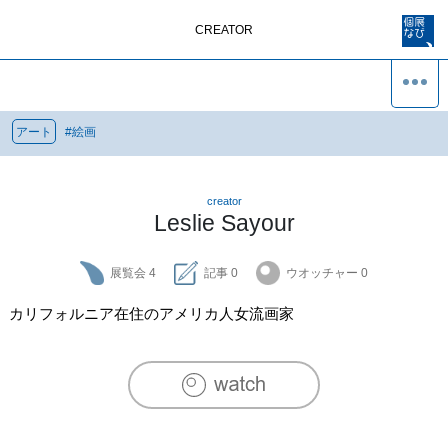
CREATOR
アート
#
絵画
creator
Leslie Sayour
展覧会
4
記事
0
ウオッチャー
0
カリフォルニア在住のアメリカ人女流画家