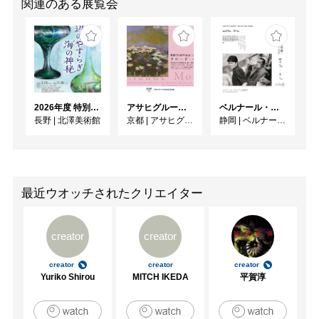
関連のある展覧会
2026年度 特別展「ガレとドーム、アール･ヌーヴォーのガラス 水辺のやすらぎ、海の神秘」
アサヒグループ大山崎山荘美術館 開館30周年記念展「没後100年 クロード・モネ」
ベルナール・ビュフェと写真 ーカメラがとらえたビュフェとその時代、そして21 世紀へ
長野
|
北澤美術館
京都
|
アサヒグループ大山崎山荘美術館
静岡
|
ベルナール・ビュフェ美術館
最近ウオッチされたクリエイター
creator
creator
creator
creator
creator
Yuriko Shirou
MITCH IKEDA
平賀淳