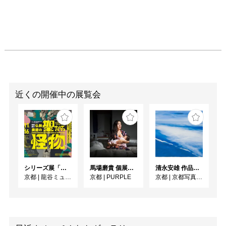
近くの開催中の展覧会
シリーズ展「仏教の思想と文化―インドから日本へ―」 特集展示：仏教美術の聖なる怪物
馬場磨貴 個展 「DONOR」
清永安雄 作品展「Sea」
京都
|
龍谷ミュージアム
京都
|
PURPLE
京都
|
京都写真美術館 ギャラリー・ジャパネスク