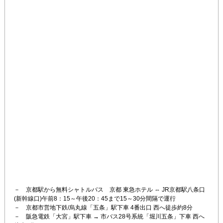
－　京都駅から無料シャトルバス　京都 東急ホテル ⇔ JR京都駅八条口
(新幹線口)午前8：15～午後20：45まで15～30分間隔で運行

－　京都市営地下鉄/烏丸線「五条」駅下車 4番出口 西へ徒歩約8分

－　阪急電鉄「大宮」駅下車 → 市バス28号系統「堀川五条」下車 西へ