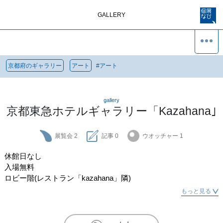
GALLERY
京都府のギャラリー
アート
#
アート
gallery
京都東急ホテルギャラリー「Kazahana｣
展覧会
2
記事
0
ウオッチャー
1
休館日なし

入場無料

ロビー階(レストラン「kazahana」隣)
もっと見る