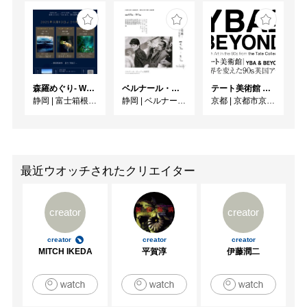
森羅めぐり- Wandering in Shinra -
ベルナール・ビュフェと写真 ーカメラがとらえたビュフェとその時代、そして21 世紀へ
テート美術館 ― YBA & BEYOND 世界を変えた90s英国アート
静岡
|
富士箱根カントリークラブ
静岡
|
ベルナール・ビュフェ美術館
京都
|
京都市京セラ美術館
最近ウオッチされたクリエイター
creator
creator
creator
creator
creator
MITCH IKEDA
平賀淳
伊藤潤二