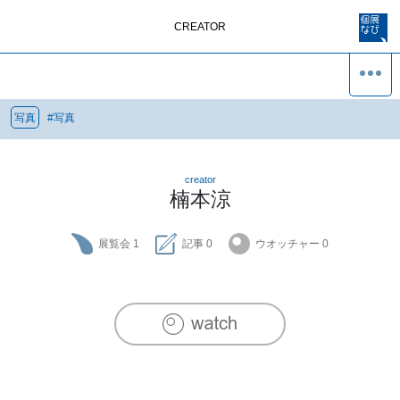
CREATOR
写真
#
写真
creator
楠本涼
展覧会
1
記事
0
ウオッチャー
0