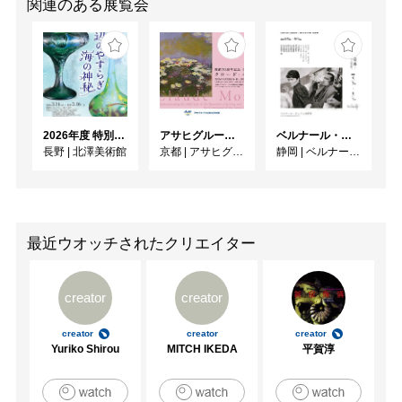
関連のある展覧会
2026年度 特別展「ガレとドーム、アール･ヌーヴォーのガラス 水辺のやすらぎ、海の神秘」
アサヒグループ大山崎山荘美術館 開館30周年記念展「没後100年 クロード・モネ」
ベルナール・ビュフェと写真 ーカメラがとらえたビュフェとその時代、そして21 世紀へ
長野
|
北澤美術館
京都
|
アサヒグループ大山崎山荘美術館
静岡
|
ベルナール・ビュフェ美術館
最近ウオッチされたクリエイター
creator
creator
creator
creator
creator
Yuriko Shirou
MITCH IKEDA
平賀淳