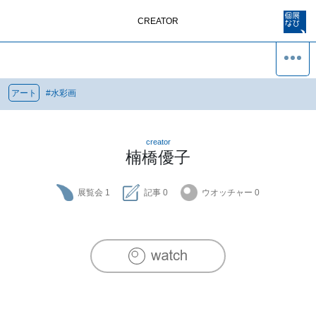
CREATOR
アート
#
水彩画
creator
楠橋優子
展覧会
1
記事
0
ウオッチャー
0