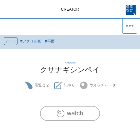
CREATOR
アート
#
アクリル画
#
平面
creator
クサナギシンペイ
展覧会
2
記事
0
ウオッチャー
0