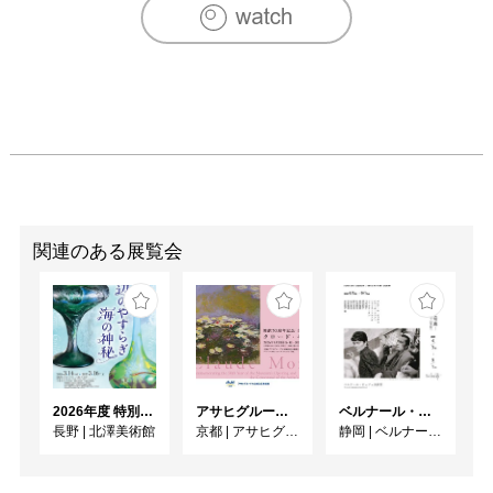
関連のある展覧会
2026年度 特別展「ガレとドーム、アール･ヌーヴォーのガラス 水辺のやすらぎ、海の神秘」
アサヒグループ大山崎山荘美術館 開館30周年記念展「没後100年 クロード・モネ」
ベルナール・ビュフェと写真 ーカメラがとらえたビュフェとその時代、そして21 世紀へ
長野
|
北澤美術館
京都
|
アサヒグループ大山崎山荘美術館
静岡
|
ベルナール・ビュフェ美術館