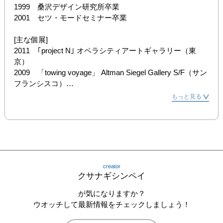
1999　桑沢デザイン研究所卒業

2001　セツ・モードセミナー卒業

[主な個展]

2011　｢project N｣ オペラシティアートギャラリー（東
京）

2009　「towing voyage」 Altman Siegel Gallery S/F（サン
フランシスコ）

2009　「アイデス」 タカ・イシイギャラリー京都（京
もっと見る
都）

2007　「エレホン」 gallery sora.（東京）

[主なグループ展]

2011　｢VOCA展2011新しい平面の作家たち｣上野の森美
術館（東京）

creator
2009　｢and there was X｣ Altman Siegel Gallery S/F（サン
クサナギシンペイ
フランシスコ）

が気になりますか？
[パブリックコレクション]

ウオッチして最新情報をチェックしましょう！
The UBS Art Collection, London（イギリス）