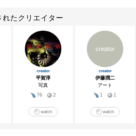
されたクリエイター
creator
creator
creator
平賀淳
伊藤潤二
写真
アート
76
2
1
1