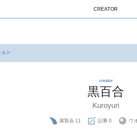
CREATOR
ション
creator
黒百合
Kuroyuri
展覧会
11
記事
0
ウ