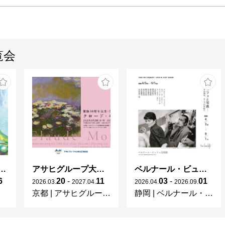
覧会
ガレとドーム、アール･ヌーヴォーのガラス 水辺のやすらぎ、海の神秘」
アサヒグループ大山崎山荘美術館 開館30周年記念展「没後100年 クロード・モネ」
ベルナール・ビュフェと写真 ーカメラがとらえたビュフェとその時代、そして21 世紀へ
6
20
-
11
03
-
01
2026
.
03
.
2027
.
04
.
2026
.
04
.
2026
.
09
.
京都
|
アサヒグループ大山崎山荘美術館
静岡
|
ベルナール・ビュフェ美術館