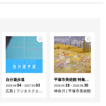
自分遊歩道
平塚市美術館 特集展 花の表現、その多様性／特別展示 新収蔵品展
04
-
03
18
-
30
2026
.
04
.
2027
.
04
.
2026
.
04
.
2026
.
08
.
20
広島
|
フジタスクエアまるくる大野
神奈川
|
平塚市美術館
京