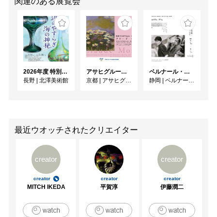
関連のある展覧会
2026年度 特別展「ガレとドーム、アール･ヌーヴォーのガラス 水辺のやすらぎ、海の神秘」
アサヒグループ大山崎山荘美術館 開館30周年記念展「没後100年 クロード・モネ」
ベルナール・ビュフェと写真 ーカメラがとらえたビュフェとその時代、そして21 世紀へ
長野
|
北澤美術館
京都
|
アサヒグループ大山崎山荘美術館
静岡
|
ベルナール・ビュフェ美術館
最近ウオッチされたクリエイター
creator
creator
creator
creator
creator
MITCH IKEDA
平賀淳
伊藤潤二