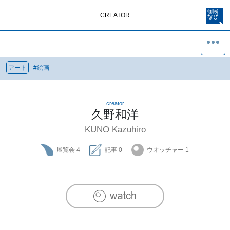
CREATOR
アート
#
絵画
creator
久野和洋
KUNO Kazuhiro
展覧会
4
記事
0
ウオッチャー
1