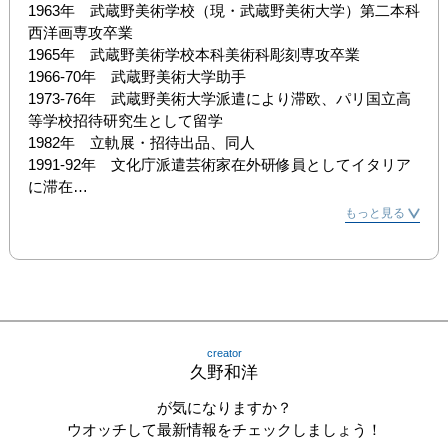
1963年　武蔵野美術学校（現・武蔵野美術大学）第二本科
西洋画専攻卒業

1965年　武蔵野美術学校本科美術科彫刻専攻卒業

1966-70年　武蔵野美術大学助手

1973-76年　武蔵野美術大学派遣により滞欧、パリ国立高
等学校招待研究生として留学

1982年　立軌展・招待出品、同人

1991-92年　文化庁派遣芸術家在外研修員としてイタリア
に滞在

2002-09年　武蔵野美術大学油絵学科教授

もっと見る
2022年　没（享年83）

主な個展

1970年　初個展（東和画廊）

2008年　「画集刊行記念久野和洋展―深く見ること、対象
を愛すること―」（名古屋画廊）

creator
2006年　「武蔵野美術大学教授退任記念　地からのメッセ
久野和洋
ージ・静なる世界　久野和洋1963-2008」（武蔵野美術大
学美術資料図書館）

が気になりますか？
2021年　｢久野和洋の世界展」（池田20世紀美術館）

ウオッチして最新情報をチェックしましょう！