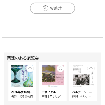
2024年　「三回忌　久野和洋展―片隅にある世界の永遠
―」（名古屋画廊）

主なグループ展

1967-86年　安井賞展（第10回、24回、27回、28回、29
回）

1991-2009年　「両洋の眼・現代の絵画」（計15回出品）

受賞

1999年　「両洋の眼・現代の絵画」展　河北倫明賞

1999年　立軌会物故同人、元・武蔵野美術大学教授
関連のある展覧会
2026年度 特別展「ガレとドーム、アール･ヌーヴォーのガラス 水辺のやすらぎ、海の神秘」
アサヒグループ大山崎山荘美術館 開館30周年記念展「没後100年 クロード・モネ」
ベルナール・ビュフェと写真 ーカメラがとらえたビュフェとその時代、そして21 世紀へ
長野
|
北澤美術館
京都
|
アサヒグループ大山崎山荘美術館
静岡
|
ベルナール・ビュフェ美術館