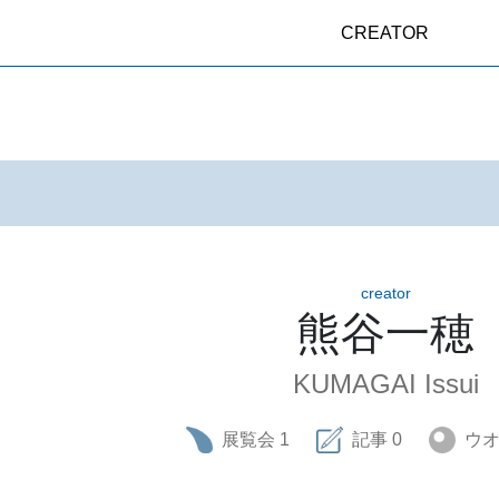
CREATOR
creator
熊谷一穂
KUMAGAI Issui
展覧会
1
記事
0
ウ