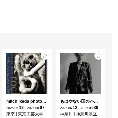
mitch ikeda photography exhibition「rocks」
もはやない国のかつてない光 東ドイツの女性写真家たち
杉
12
-
07
13
-
30
2026
.
06
.
2026
.
08
.
2026
.
06
.
2026
.
08
.
20
東京
|
東京工芸大学 写大ギャラリー
神奈川
|
神奈川県立近代美術館 葉山
東