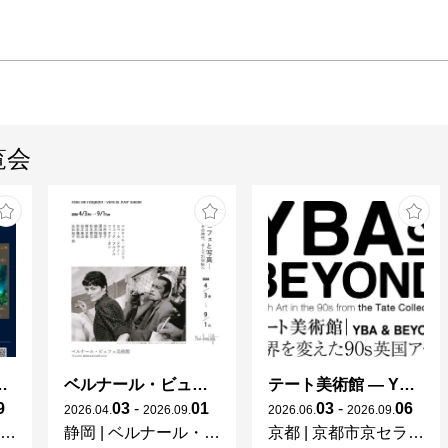
覧会
ng in Shinra -
ベルナール・ビュフェと写真 ーカメラがとらえたビュフェとその時代、そして21 世紀へ
テート美術館 ― YBA & BEYOND 世界を変えた90s英国アート
9
03
-
01
03
-
06
2026
.
04
.
2026
.
09
.
2026
.
06
.
2026
.
09
.
静岡
|
ベルナール・ビュフェ美術館
京都
|
京都市京セラ美術館