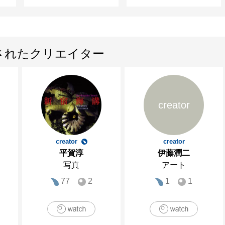
されたクリエイター
creator
creator
creator
平賀淳
伊藤潤二
写真
アート
77
2
1
1