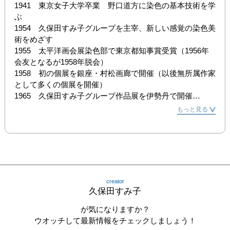
1941　東京女子大学卒業　野口道方に染色の基本技術を学
ぶ

1954　久保田すみ子グループを主宰、新しい感覚の染色美
術をめざす

1955　太平洋画会展染色部で東京都知事賞受賞（1956年
会友となるが1958年脱会）

1958　初の個展を銀座・村松画廊で開催（以後無所属作家
として多くの個展を開催）

1965　久保田すみ子グループ作品展を伊勢丹で開催
（1967年から三越本店で開催、20回続ける）

もっと見る
1969　個展をパリ、ラ・コルデ画廊で開催、インダストリ
ー大臣より受賞

1994　個展を北京・中央工芸美術学院で開催（中央工芸美
術学院主催、新華出版社協賛）

2002　『久保田すみ子作品集』を刊行
creator
久保田すみ子
が気になりますか？
ウオッチして最新情報をチェックしましょう！