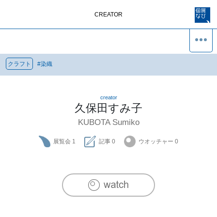
CREATOR
クラフト
#
染織
creator
久保田すみ子
KUBOTA Sumiko
展覧会
1
記事
0
ウオッチャー
0