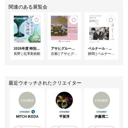
関連のある展覧会
2026年度 特別展「ガレとドーム、アール･ヌーヴォーのガラス 水辺のやすらぎ、海の神秘」
アサヒグループ大山崎山荘美術館 開館30周年記念展「没後100年 クロード・モネ」
ベルナール・ビュフェと写真 ーカメラがとらえたビュフェとその時代、そして21 世紀へ
長野
|
北澤美術館
京都
|
アサヒグループ大山崎山荘美術館
静岡
|
ベルナール・ビュフェ美術館
最近ウオッチされたクリエイター
creator
creator
creator
creator
creator
MITCH IKEDA
平賀淳
伊藤潤二