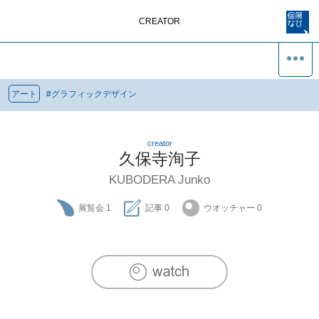
CREATOR
アート
#
グラフィックデザイン
creator
久保寺洵子
KUBODERA Junko
展覧会
1
記事
0
ウオッチャー
0