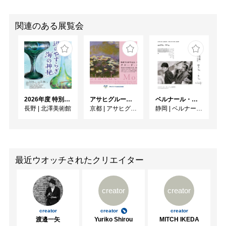
関連のある展覧会
2026年度 特別展「ガレとドーム、アール･ヌーヴォーのガラス 水辺のやすらぎ、海の神秘」
アサヒグループ大山崎山荘美術館 開館30周年記念展「没後100年 クロード・モネ」
ベルナール・ビュフェと写真 ーカメラがとらえたビュフェとその時代、そして21 世紀へ
長野
|
北澤美術館
京都
|
アサヒグループ大山崎山荘美術館
静岡
|
ベルナール・ビュフェ美術館
最近ウオッチされたクリエイター
creator
creator
creator
creator
creator
渡邉一矢
Yuriko Shirou
MITCH IKEDA