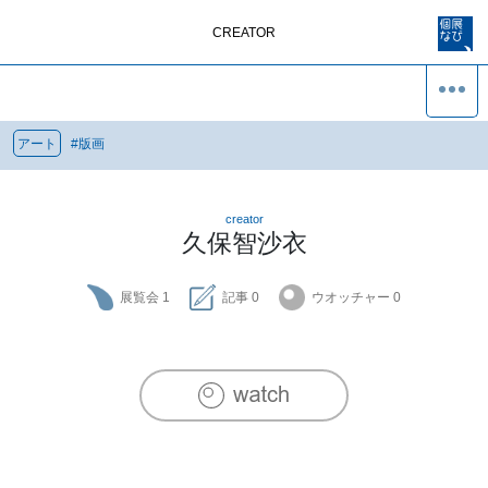
CREATOR
アート
#
版画
creator
久保智沙衣
展覧会
1
記事
0
ウオッチャー
0