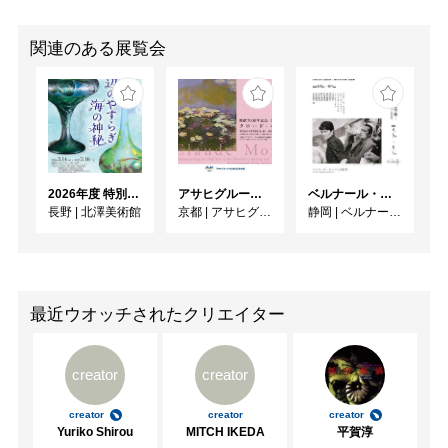
関連のある展覧会
2026年度 特別展「ガレとドーム、アール･ヌーヴォーのガラス 水辺のやすらぎ、海の神秘」
アサヒグループ大山崎山荘美術館 開館30周年記念展「没後100年 クロード・モネ」
ベルナール・ビュフェと写真 ーカメラがとらえたビュフェとその時代、そして21 世紀へ
長野
|
北澤美術館
京都
|
アサヒグループ大山崎山荘美術館
静岡
|
ベルナール・ビュフェ美術館
最近ウオッチされたクリエイター
creator
creator
creator
creator
creator
Yuriko Shirou
MITCH IKEDA
平賀淳