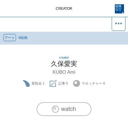
CREATOR
アート
#
絵画
creator
久保愛実
KUBO Ami
展覧会
1
記事
0
ウオッチャー
0