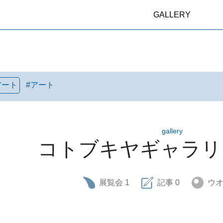
GALLERY
アート
#
アート
gallery
コトブキヤギャラリ
展覧会
1
記事
0
ウ