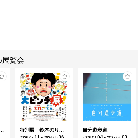
の展覧会
か個展「1DAY:4EMOTION」
特別展 鈴木のりたけ「大ピンチ展！」
自分遊歩道
1
11
-
06
04
-
03
2026
.
07
.
2026
.
09
.
2026
.
04
.
2027
.
04
.