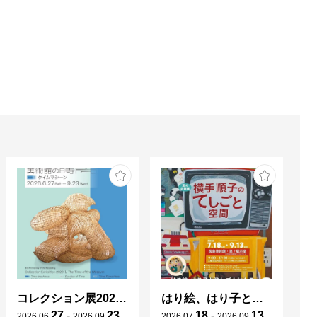
コレクション展2026-Ⅰ
はり絵、はり子と消しゴムはんこ 横手順子のてしごと空間
27
-
23
18
-
13
2026
.
06
.
2026
.
09
.
2026
.
07
.
2026
.
09
.