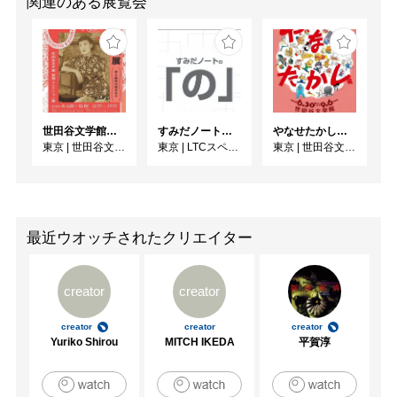
関連のある展覧会
世田谷文学館コレクション展 没後30年 宇野千代展
すみだノート展2026 ~すみだノートの「の」～
やなせたかし展 人生はよろこばせごっこ
東京
|
世田谷文学館
東京
|
LTCスペース
東京
|
世田谷文学館
最近ウオッチされたクリエイター
creator
creator
creator
creator
creator
Yuriko Shirou
MITCH IKEDA
平賀淳