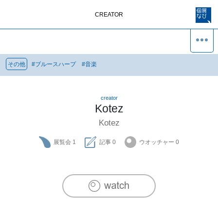
CREATOR
その他
#
ブルースハープ
#
音楽
creator
Kotez
Kotez
展覧会
1
記事
0
ウオッチャー
0