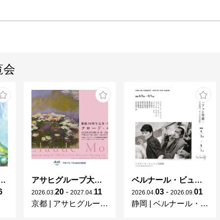
覧会
ガレとドーム、アール･ヌーヴォーのガラス 水辺のやすらぎ、海の神秘」
アサヒグループ大山崎山荘美術館 開館30周年記念展「没後100年 クロード・モネ」
ベルナール・ビュフェと写真 ーカメラがとらえたビュフェとその時代、そして21 世紀へ
6
20
-
11
03
-
01
2026
.
03
.
2027
.
04
.
2026
.
04
.
2026
.
09
.
京都
|
アサヒグループ大山崎山荘美術館
静岡
|
ベルナール・ビュフェ美術館