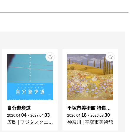
自分遊歩道
平塚市美術館 特集展 花の表現、その多様性／特別展示 新収蔵品展
04
-
03
18
-
30
2026
.
04
.
2027
.
04
.
2026
.
04
.
2026
.
08
.
20
広島
|
フジタスクエアまるくる大野
神奈川
|
平塚市美術館
京