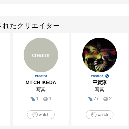
されたクリエイター
creator
creator
creator
MITCH IKEDA
平賀淳
写真
写真
1
1
77
2