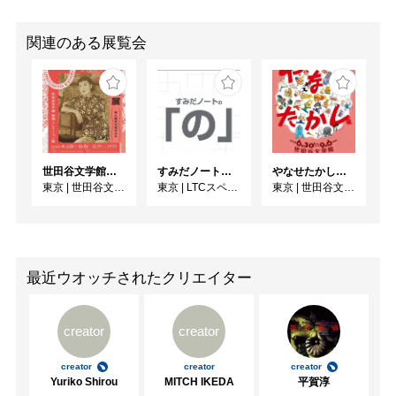
関連のある展覧会
世田谷文学館コレクション展 没後30年 宇野千代展
すみだノート展2026 ~すみだノートの「の」～
やなせたかし展 人生はよろこばせごっこ
東京
|
世田谷文学館
東京
|
LTCスペース
東京
|
世田谷文学館
最近ウオッチされたクリエイター
creator
creator
creator
creator
creator
Yuriko Shirou
MITCH IKEDA
平賀淳