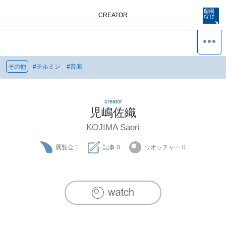
CREATOR
その他
#
テルミン
#
音楽
creator
児嶋佐織
KOJIMA Saori
展覧会
1
記事
0
ウオッチャー
0