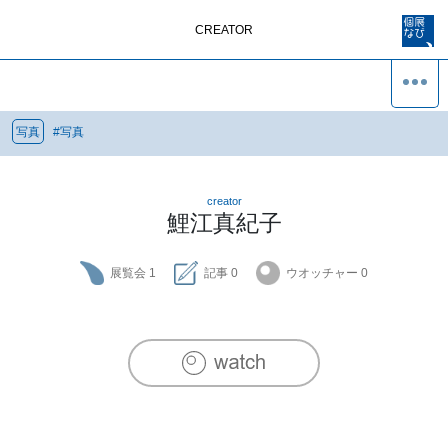
CREATOR
写真
#
写真
creator
鯉江真紀子
展覧会
1
記事
0
ウオッチャー
0