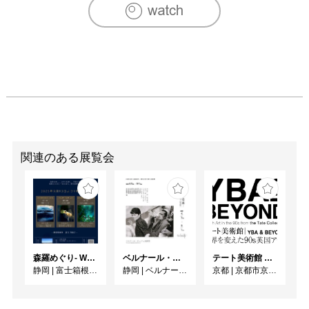
都写真美術館／東京

2002年　「芸術と医学展」　NTTインターコミュニケーシ
ョン [ICC]／東京

　　　　　　「photoGENEsis: Opus 2」 　サンタバーバ
ラ美術館／カリフォルニア

2003年　「Genomic Issue (s): Art and Science」The 
Graduate Center of the City University of New York／ニュ
ーヨーク

　　　　　　「City_net Asia 2003」　ソウル美術館／ソ
ウル

　　　　　　「Mask of Japan」　Aura Gallery／上海

関連のある展覧会
2004年　「Mask of Japan Contemporary Japanese 
Photography」　広東美術館／広東

　　　　　　「モダンマスターズ＆コレクション展」　金
沢２１世紀美術館／金沢

2005年　「幻のつくば写真美術館からの20年展」　仙台
メディアテーク／仙台

森羅めぐり- Wandering in Shinra -
ベルナール・ビュフェと写真 ーカメラがとらえたビュフェとその時代、そして21 世紀へ
テート美術館 ― YBA & BEYOND 世界を変えた90s英国アート
　　　　　　「世界の呼吸法展・アートの呼吸 呼吸のア
静岡
|
富士箱根カントリークラブ
静岡
|
ベルナール・ビュフェ美術館
京都
|
京都市京セラ美術館
ート」　川村記念美術館／千葉

　　　　　　「Seoul International Print,Photo ＆ Edition 
Works Art Fair」Hangaram Art Museumof Seoul Arts 