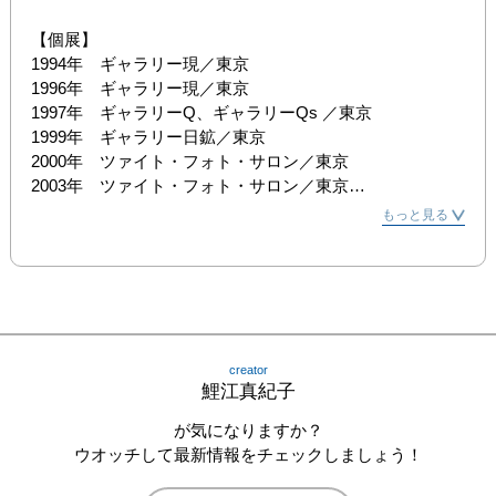
【個展】

1994年　ギャラリー現／東京

1996年　ギャラリー現／東京

1997年　ギャラリーQ、ギャラリーQs ／東京

1999年　ギャラリー日鉱／東京

2000年　ツァイト・フォト・サロン／東京

2003年　ツァイト・フォト・サロン／東京

2009年　大原美術館／倉敷

もっと見る
【主なグループ展】

1994年　「EX+ 展」　千葉県立美術館／千葉

1997年　「第26回現代日本美術館」　東京都美術館／東
京、京都市美術館／京都

1998年　「フィリップモリス アートアワード1998 最終審
creator
査展」東京国際フォーラム／東京

鯉江真紀子
2000年　「現代日本写真家展1」　上海三亜撮影画廊／上
海

が気になりますか？
2001年　「OFF TRIENNALE」　留日廣東會館／横浜

ウオッチして最新情報をチェックしましょう！
　　　　　　「手探りのキッス 日本の現代写真」　東京