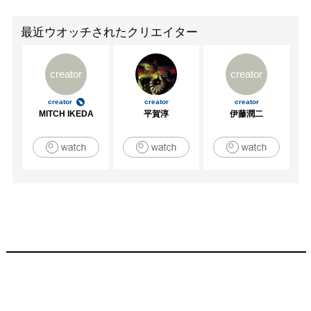
Center／ソウル

2006年　「インパクト展」　大原美術館／倉敷

最近ウオッチされたクリエイター
2007年　「コレクション展 II」　金沢21世紀美術館／金沢

　　　　　　「JAPAN Caught by Camera」　上海美術館
creator
creator
／上海

2009年　「中国現代美術との出会い展」　栃木県立美術館
creator
creator
creator
／栃木

MITCH IKEDA
平賀淳
伊藤潤二
　　　　　　「Art in BUSAN:Inter-City」　釜山美術館／
釜山

　　　　　　「新収蔵作品展　2006-2009」　大原美術館
／大原

【受賞】

2005年　「VOCA展2005　大原美術館賞」受賞／上野の森
美術館

2005年　「京都市芸術新人賞」受賞／京都市

【パブリックコレクション】

大原美術館

東京都写真美術館
