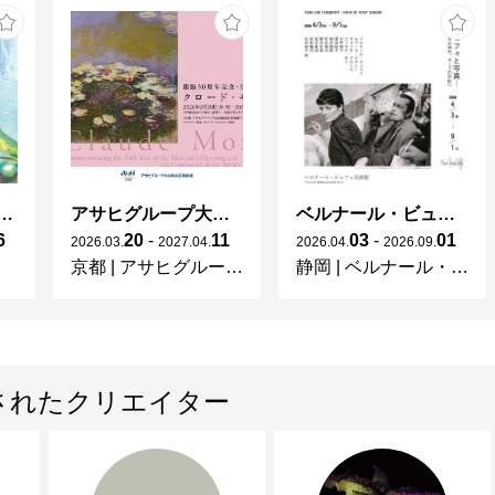
2008　水彩　それぞれの視点（ギャラリー風）

現在	水彩連盟会員

　　　　練馬区美術家協会会員
ガレとドーム、アール･ヌーヴォーのガラス 水辺のやすらぎ、海の神秘」
アサヒグループ大山崎山荘美術館 開館30周年記念展「没後100年 クロード・モネ」
ベルナール・ビュフェと写真 ーカメラがとらえたビュフェとその時代、そして21 世紀へ
6
20
-
11
03
-
01
2026
.
03
.
2027
.
04
.
2026
.
04
.
2026
.
09
.
京都
|
アサヒグループ大山崎山荘美術館
静岡
|
ベルナール・ビュフェ美術館
されたクリエイター