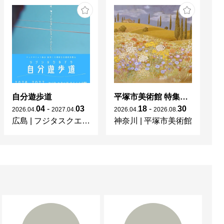
自分遊歩道
平塚市美術館 特集展 花の表現、その多様性／特別展示 新収蔵品展
04
-
03
18
-
30
2026
.
04
.
2027
.
04
.
2026
.
04
.
2026
.
08
.
20
広島
|
フジタスクエアまるくる大野
神奈川
|
平塚市美術館
京