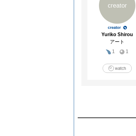
creator
creator
Yuriko Shirou
アート
1
1