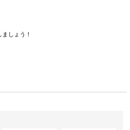
しましょう！
由芽）

リー風）

リウム）
