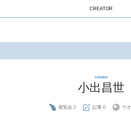
CREATOR
creator
小出昌世
展覧会
2
記事
0
ウ