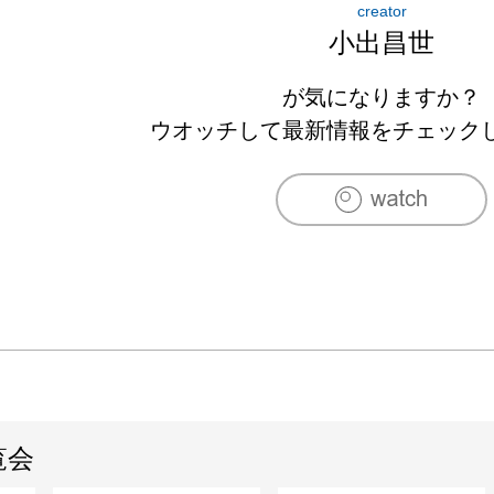
creator
1999　個展（櫟画廊）

小出昌世
　　　　漣展（ギャラリーホシヤ）

2000　漣展（ギャラリーホシヤ）

が気になりますか？
　　　　水彩6人展（北川画廊）

ウオッチして最新情報をチェック
2001　ミニチュアサイズワークス展（ぎゃらりー
　　　　水彩8人展（北川画廊）

2002　漣展（ギャラリーホシヤ）

　　　　ポッシェ展（PIGA画廊）

2003　秀作水彩展２１（新潟市美術館）

　　　　アジアの栄光展（中和ギャラリー）

2004　水彩作家13人の五感じ展（画廊響き）

2005　個展（ぎゃらりー由芽）

2006　力強く・たおやかに・煌く画家達（ギャラ
覧会
　　　　日仏現代作家美術展（大森ベルポートアト
2007　水彩　それぞれの視点（ギャラリー風）
