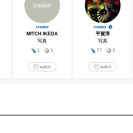
creator
creator
creator
MITCH IKEDA
平賀淳
写真
写真
1
1
77
2