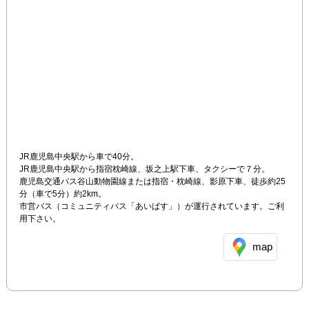
JR鹿児島中央駅から車で40分。	 

JR鹿児島中央駅から指宿枕崎線、坂之上駅下車、タクシーで７分。	 

鹿児島交通バス谷山動物園線または指宿・枕崎線、影原下車、徒歩約25
分（車で5分）約2km。	 

市営バス（コミュニティバス「あいばす」）が運行されています。ご利
用下さい。
map