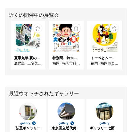
近くの開催中の展覧会
夏季九華-夏のわくわく散歩道
特別展 鈴木のりたけ「大ピンチ展！」
トーベとムーミン展 ～とっておきのものを探 しに～
鹿児島
|
三宅美術館
福岡
|
福岡市科学館3階企画展示室
福岡
|
福岡市美術館
最近ウオッチされたギャラリー
gallery
gallery
gallery
弘重ギャラリー
東京国立近代美術館
ギャラリー七面坂途中