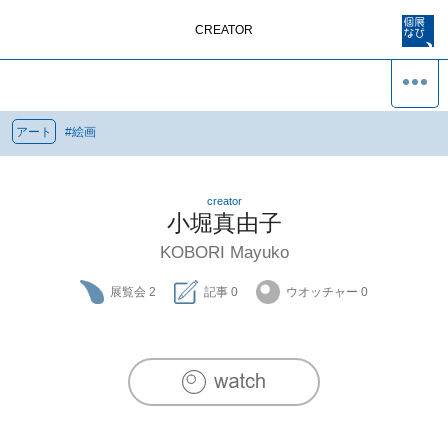
CREATOR
アート
#
絵画
creator
小堀真由子
KOBORI Mayuko
展覧会
2
記事
0
ウオッチャー
0