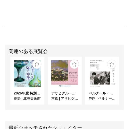
関連のある展覧会
2026年度 特別展「ガレとドーム、アール･ヌーヴォーのガラス 水辺のやすらぎ、海の神秘」
アサヒグループ大山崎山荘美術館 開館30周年記念展「没後100年 クロード・モネ」
ベルナール・ビュフェと写真 ーカメラがとらえたビュフェとその時代、そして21 世紀へ
長野
|
北澤美術館
京都
|
アサヒグループ大山崎山荘美術館
静岡
|
ベルナール・ビュフェ美術館
最近ウオッチされたクリエイター