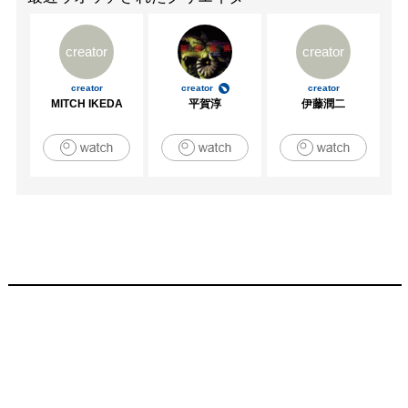
creator
creator
creator
creator
creator
MITCH IKEDA
平賀淳
伊藤潤二