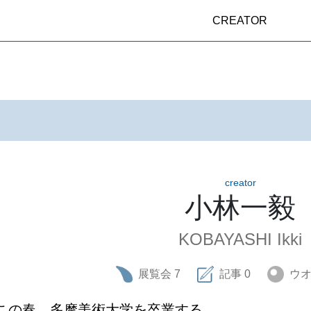
CREATOR
creator
小林一毅
KOBAYASHI Ikki
展覧会
7
記事
0
ウ
この春、多摩美術大学を卒業する。
