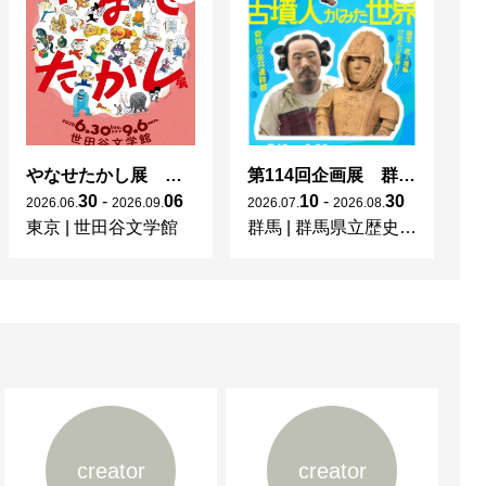
やなせたかし展 人生はよろこばせごっこ
第114回企画展 群馬県金井遺跡群出土品 重要文化財指定記念 「ヨロイを着た古墳人がみた世界－奇跡の金井遺跡群－」
30
-
06
10
-
30
2026
.
06
.
2026
.
09
.
2026
.
07
.
2026
.
08
.
20
東京
|
世田谷文学館
群馬
|
群馬県立歴史博物館
福
creator
creator