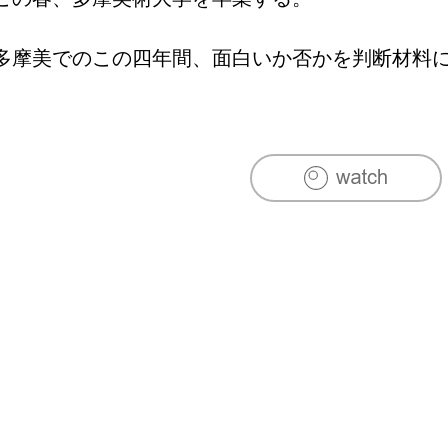
多摩美でのこの四年間、面白いか否かを判断材料
試しては失敗し、成功してはまた新しいことを試
して重要だったことは、いかに自分の世界を広げ
れるかだった。

結果として僕が四年間で制作した作品で何一つ社
もしれないが、表現として面白いものはいくつか
う。

様々な実験的な作品を経て、これからデザイナー
う一度初心に返り、思う存分考え、失敗し、新た