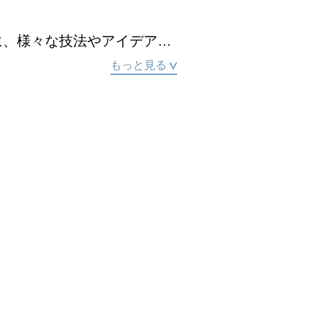
に、様々な技法やアイデアを
してきた。制作において一貫
もっと見る
られるか、どれだけ自由にな
会の役に立ったものはないか
生み出すことができたと思
として歩みだすその前に、も
に挑戦した成果を発表する。