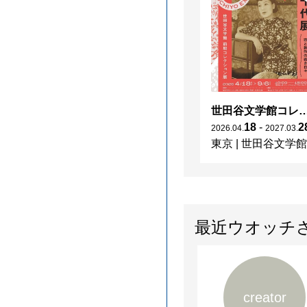
世田谷文学館コレクション展 没後30
18
-
2
2026
.
04
.
2027
.
03
.
東京
|
世田谷文学館
最近ウオッチ
creator