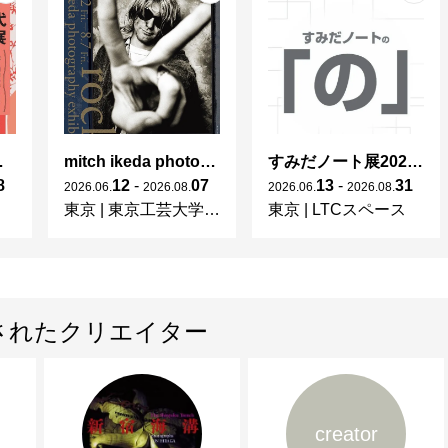
年 宇野千代展
mitch ikeda photography exhibition「rocks」
すみだノート展2026 ~すみだノートの「の」～
8
12
-
07
13
-
31
2026
.
06
.
2026
.
08
.
2026
.
06
.
2026
.
08
.
東京
|
東京工芸大学 写大ギャラリー
東京
|
LTCスペース
されたクリエイター
creator