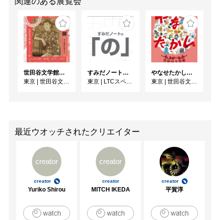
関連のある展覧会
世田谷文学館コレクション展 没後30年 宇野千代展
すみだノート展2026 ~すみだノートの「の」～
やなせたかし展 人生はよろこばせごっこ
東京
|
世田谷文学館
東京
|
LTCスペース
東京
|
世田谷文学館
最近ウオッチされたクリエイター
creator
creator
creator
creator
creator
Yuriko Shirou
MITCH IKEDA
平賀淳