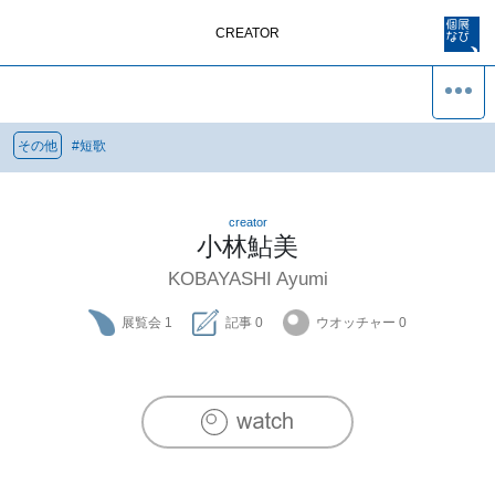
CREATOR
その他
#
短歌
creator
小林鮎美
KOBAYASHI Ayumi
展覧会
1
記事
0
ウオッチャー
0