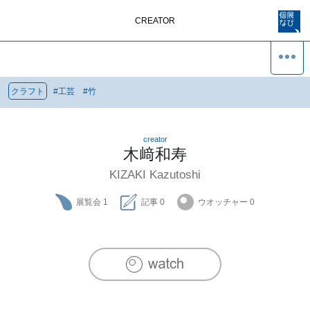
CREATOR
クラフト
#
工芸
#
竹
creator
木﨑和寿
KIZAKI Kazutoshi
展覧会
1
記事
0
ウオッチャー
0