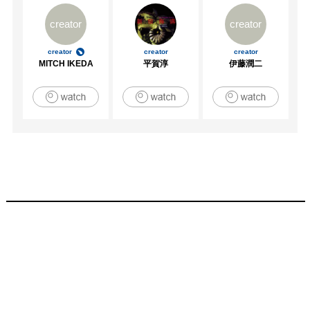
creator
creator
creator
creator
creator
MITCH IKEDA
平賀淳
伊藤潤二