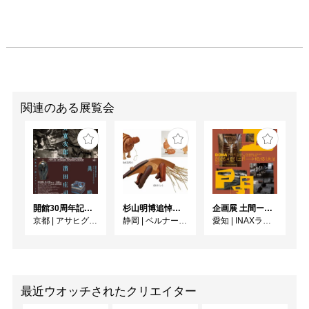
関連のある展覧会
開館30周年記念 山本爲三郎・河井寬次郎没後60年記念 「共鳴 河井寬次郎 × 濱田庄司 ー山本爲三郎コレクションより」
杉山明博追悼展 木とわたし―木工の妙技と美術教育
企画展 土間ーつくって、つかって、再発見ー
京都
|
アサヒグループ大山崎山荘美術館
静岡
|
ベルナール・ビュフェ美術館
愛知
|
INAXライブミュージアム
最近ウオッチされたクリエイター