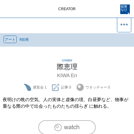
CREATOR
アート
#
絵画
creator
際恵理
KIWA Eri
展覧会
1
記事
0
ウオッチャー
0
夜明けの晩の空気、人の実体と虚像の境、白昼夢など、物事が
重なる際の中で出会ったものたちの揺らぎ に触れる。