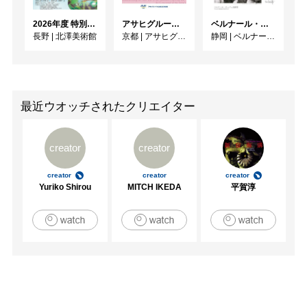
2026年度 特別展「ガレとドーム、アール･ヌーヴォーのガラス 水辺のやすらぎ、海の神秘」
アサヒグループ大山崎山荘美術館 開館30周年記念展「没後100年 クロード・モネ」
ベルナール・ビュフェと写真 ーカメラがとらえたビュフェとその時代、そして21 世紀へ
長野
|
北澤美術館
京都
|
アサヒグループ大山崎山荘美術館
静岡
|
ベルナール・ビュフェ美術館
最近ウオッチされたクリエイター
creator
creator
creator
creator
creator
Yuriko Shirou
MITCH IKEDA
平賀淳