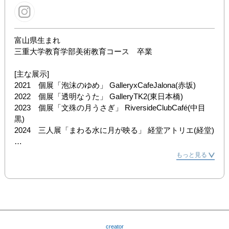
富山県生まれ

三重大学教育学部美術教育コース　卒業

[主な展示]

2021　個展「泡沫のゆめ」 GalleryxCafeJalona(赤坂) 

2022　個展「透明なうた」 GalleryTK2(東日本橋) 

2023　個展「文殊の月うさぎ」 RiversideClubCafé(中目
黒) 

2024　三人展「まわる水に月が映る」 経堂アトリエ(経堂) 
2024　企画展「カレイドスコープ」 GalleryCafe3(高円寺]
もっと見る
creator