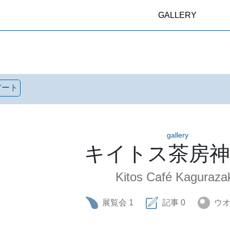
GALLERY
アート
gallery
キイトス茶房神
Kitos Café Kaguraza
展覧会
1
記事
0
ウ