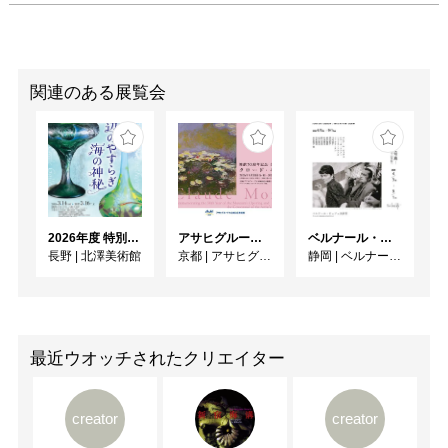
関連のある展覧会
2026年度 特別展「ガレとドーム、アール･ヌーヴォーのガラス 水辺のやすらぎ、海の神秘」
アサヒグループ大山崎山荘美術館 開館30周年記念展「没後100年 クロード・モネ」
ベルナール・ビュフェと写真 ーカメラがとらえたビュフェとその時代、そして21 世紀へ
長野
|
北澤美術館
京都
|
アサヒグループ大山崎山荘美術館
静岡
|
ベルナール・ビュフェ美術館
最近ウオッチされたクリエイター
creator
creator