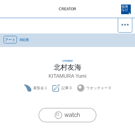
CREATOR
アート
#
絵画
creator
北村友海
KITAMURA Yumi
展覧会
1
記事
0
ウオッチャー
0