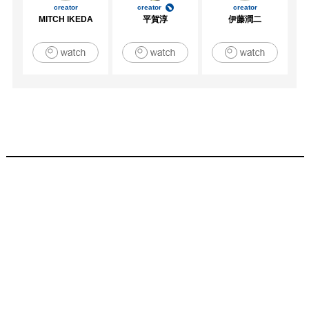
creator
creator
creator
MITCH IKEDA
平賀淳
伊藤潤二