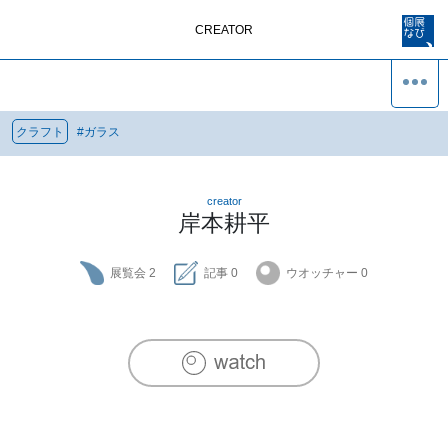
CREATOR
クラフト
#
ガラス
creator
岸本耕平
展覧会
2
記事
0
ウオッチャー
0