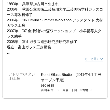
1983年　兵庫県加古川市生まれ

2006年　秋田公立美術工芸短期大学工芸美術学科ガラスコ
ース専攻科修了

2006年　'06 Omura Summer Workshop アシスタント 大村
ガラス工房

2007年　'07 金津創作の森ワークショップ　小牟禮尊人ク
ラス助手

2008年　富山ガラス造形研究所研究科修了

現在　富山ガラス工房勤務

[展覧会/受賞歴]

もっと見る
2006年　'06 姫路市美術展　工芸部門　奨励賞

2007年　個展　Kohei Kishimoto glass works(兵庫）

2008年　第3回富山現代ガラス大賞展　特別賞（準グラン
アトリエ/スタジ
Kohei Glass Studio (2011年4月工房
オ/工房
プリ）　

オープン予定)
2008年　第4回黄金崎ガラスの器展　VESSELS（静岡）
930-0835
入選

富山県
富山市上冨居一丁目189番地10
2009年　現在を彩る作家達展（G-wings gallery/金沢）

2009年　夏色のガラス展（ギャラリー　Sou/金沢)

2009年　彩　才　粋（エスパス八十八/富山）
