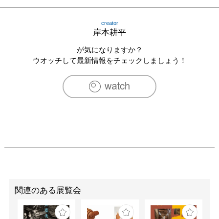
2009年　'09 富山市美術展　大賞

2009年　越中アートフェスタ2009　奨励賞

creator
2009年　富山のガラス作家展（品品法邑/札幌）

岸本耕平
2010年　第49回日本クラフト展（東京）

2010年　Glass Craft Triennare 2010（伊丹市）審査員賞

が気になりますか？
2010年　金沢国際ガラス展2010（金沢）ウィリアム・ダ
ウオッチして最新情報をチェックしましょう！
グラス審査員特別賞

2010年　硝子・杯展（KARANISカラニス/南青山）

2010年　高岡クラフト展

[所蔵]

富山市

日本海電業株式会社（富山県魚津市）

社団法人　富山市医師会健康管理センター

北陸プレート株式会社

石川県能登島ガラス美術館
関連のある展覧会