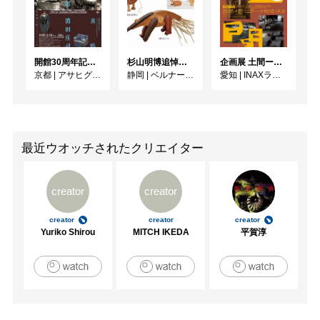
開館30周年記念 山本爲三郎・河井寬次郎没後60年記念 「共鳴 河井寬次郎 × 濱田庄司 ー山本爲三郎コレクションより」
杉山明博追悼展 木とわたし―木工の妙技と美術教育
企画展 土間ーつくって、つかって、再発見ー
京都
|
アサヒグループ大山崎山荘美術館
静岡
|
ベルナール・ビュフェ美術館
愛知
|
INAXライブミュージアム
最近ウオッチされたクリエイター
creator
creator
creator
creator
creator
Yuriko Shirou
MITCH IKEDA
平賀淳