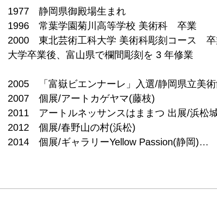
1977　静岡県御殿場生まれ

1996　常葉学園菊川高等学校 美術科　卒業

2000　東北芸術工科大学 美術科彫刻コース　卒業
大学卒業後、富山県で欄間彫刻を 3 年修業

2005　「富嶽ビエンナーレ」入選/静岡県立美術館
2007　個展/アートカゲヤマ(藤枝)

2011　アートルネッサンスはままつ 出展/浜松城公
2012　個展/春野山の村(浜松)

2014　個展/ギャラリーYellow Passion(静岡)

2016　めぐるりアート静岡 出展/中勘助文学記念館
2016　富士山環境展3/出展(富士宮)

2017　かけがわ茶エンナーレ/出展(掛川)

2017　天竜アートキャンプ/出展(浜松)

2017　富士山環境展4/出展 (富士宮)
