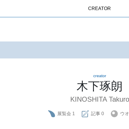
CREATOR
creator
木下琢朗
KINOSHITA Takur
展覧会
1
記事
0
ウ