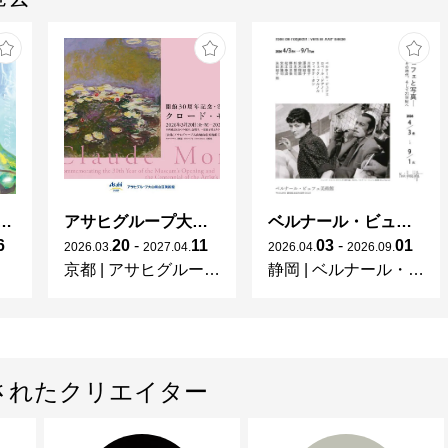
ガレとドーム、アール･ヌーヴォーのガラス 水辺のやすらぎ、海の神秘」
アサヒグループ大山崎山荘美術館 開館30周年記念展「没後100年 クロード・モネ」
ベルナール・ビュフェと写真 ーカメラがとらえたビュフェとその時代、そして21 世紀へ
6
20
-
11
03
-
01
2026
.
03
.
2027
.
04
.
2026
.
04
.
2026
.
09
.
京都
|
アサヒグループ大山崎山荘美術館
静岡
|
ベルナール・ビュフェ美術館
されたクリエイター