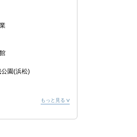




園(浜松)



もっと見る