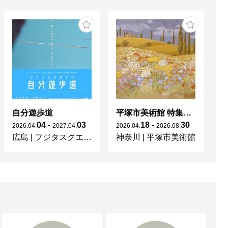
自分遊歩道
平塚市美術館 特集展 花の表現、その多様性／特別展示 新収蔵品展
04
-
03
18
-
30
2026
.
04
.
2027
.
04
.
2026
.
04
.
2026
.
08
.
20
広島
|
フジタスクエアまるくる大野
神奈川
|
平塚市美術館
京