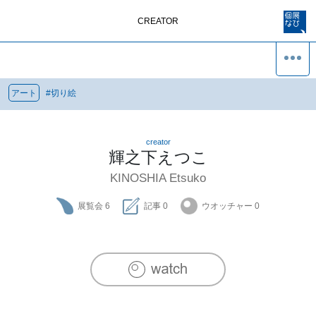
CREATOR
アート
#
切り絵
creator
輝之下えつこ
KINOSHIA Etsuko
展覧会
6
記事
0
ウオッチャー
0