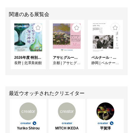
関連のある展覧会
2026年度 特別展「ガレとドーム、アール･ヌーヴォーのガラス 水辺のやすらぎ、海の神秘」
アサヒグループ大山崎山荘美術館 開館30周年記念展「没後100年 クロード・モネ」
ベルナール・ビュフェと写真 ーカメラがとらえたビュフェとその時代、そして21 世紀へ
長野
|
北澤美術館
京都
|
アサヒグループ大山崎山荘美術館
静岡
|
ベルナール・ビュフェ美術館
最近ウオッチされたクリエイター
creator
creator
creator
creator
creator
Yuriko Shirou
MITCH IKEDA
平賀淳