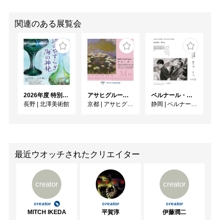
関連のある展覧会
2026年度 特別展「ガレとドーム、アール･ヌーヴォーのガラス 水辺のやすらぎ、海の神秘」
アサヒグループ大山崎山荘美術館 開館30周年記念展「没後100年 クロード・モネ」
ベルナール・ビュフェと写真 ーカメラがとらえたビュフェとその時代、そして21 世紀へ
長野
|
北澤美術館
京都
|
アサヒグループ大山崎山荘美術館
静岡
|
ベルナール・ビュフェ美術館
最近ウオッチされたクリエイター
creator
creator
creator
creator
creator
MITCH IKEDA
平賀淳
伊藤潤二