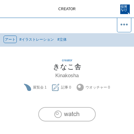
CREATOR
アート
#
イラストレーション
#
立体
creator
きなこ舎
Kinakosha
展覧会
1
記事
0
ウオッチャー
0