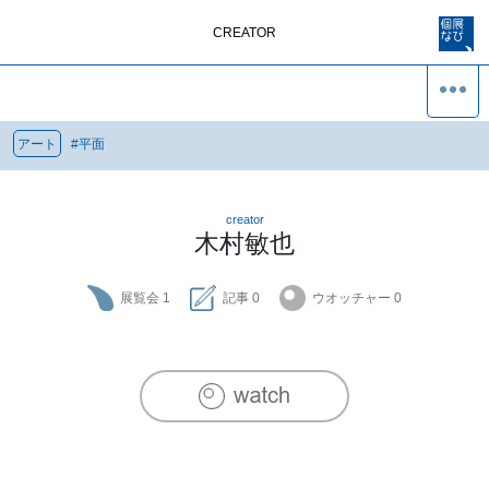
CREATOR
アート
#
平面
creator
木村敏也
展覧会
1
記事
0
ウオッチャー
0