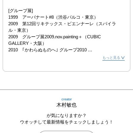
[グループ展]

1999　アーバナート#8（渋谷パルコ・東京）

2009　第12回リキテックス・ビエンナーレ（スパイラ
ル・東京）

2009　グループ展2009.nov.painting＋（CUBIC 
GALLERY・大阪）

2010　｢かわらぬものへ｣ グループ2010 
jan.painting+gallery collection（CUBIC GALLERY・大阪）

もっと見る
2010　作家とモデルさん (Body・Head・Mind 2010)
（CUBIC GALLERY・大阪）

2010　あさご芸術の森大賞展（あさご芸術の森美術館・兵
庫）

2011　グループ展 Painting 2011-11（CUBIC GALLERY・
大阪）
creator
木村敏也
が気になりますか？
ウオッチして最新情報をチェックしましょう！