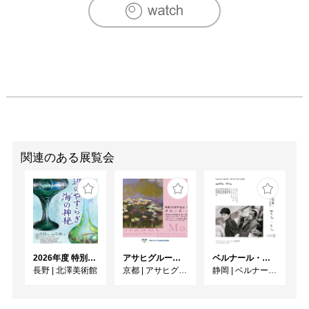
関連のある展覧会
2026年度 特別展「ガレとドーム、アール･ヌーヴォーのガラス 水辺のやすらぎ、海の神秘」
アサヒグループ大山崎山荘美術館 開館30周年記念展「没後100年 クロード・モネ」
ベルナール・ビュフェと写真 ーカメラがとらえたビュフェとその時代、そして21 世紀へ
長野
|
北澤美術館
京都
|
アサヒグループ大山崎山荘美術館
静岡
|
ベルナール・ビュフェ美術館