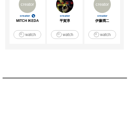
creator
creator
creator
creator
creator
MITCH IKEDA
平賀淳
伊藤潤二