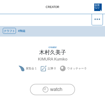
CREATOR
クラフト
#
陶磁
creator
木村久美子
KIMURA Kumiko
展覧会
1
記事
0
ウオッチャー
0