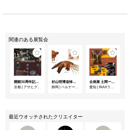
関連のある展覧会
開館30周年記念 山本爲三郎・河井寬次郎没後60年記念 「共鳴 河井寬次郎 × 濱田庄司 ー山本爲三郎コレクションより」
杉山明博追悼展 木とわたし―木工の妙技と美術教育
企画展 土間ーつくって、つかって、再発見ー
京都
|
アサヒグループ大山崎山荘美術館
静岡
|
ベルナール・ビュフェ美術館
愛知
|
INAXライブミュージアム
最近ウオッチされたクリエイター