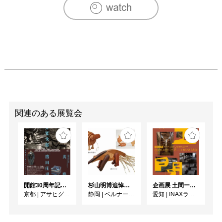
2010　小田急美術ギャラリー・新宿

2010　シルバー・シェル　東京・京橋

2010　ギャラリーKYO　東京・下北沢

2010　ギャラリー暮らしの工芸・新宿高島屋　東京・新宿

2011　ギャラリー暮らしの工芸・新宿高島屋　東京・新宿

2012　ギャラリー暮らしの工芸・新宿高島屋　東京・新宿

2012　シルバー・シェル　東京・京橋

2013　ギャラリー暮らしの工芸・新宿高島屋　東京・新宿

2013　麻布十番ギャラリー　東京・麻布十番

2013　ギャラリー韓・山梨県

その他グループ展多数参加

関連のある展覧会
[受賞歴]

2000　World Ceramic Exposition 2001 KOREA 審査員賞受
賞

2001　陶芸財団展(埼玉県立美術館)埼玉県知事賞受賞

2001　第19回朝日現代クラフト展　入選

開館30周年記念 山本爲三郎・河井寬次郎没後60年記念 「共鳴 河井寬次郎 × 濱田庄司 ー山本爲三郎コレクションより」
杉山明博追悼展 木とわたし―木工の妙技と美術教育
企画展 土間ーつくって、つかって、再発見ー
2002　第20回朝日現代クラフト展　入選

京都
|
アサヒグループ大山崎山荘美術館
静岡
|
ベルナール・ビュフェ美術館
愛知
|
INAXライブミュージアム
2004　埼玉女流工芸展　NHK放送局賞受賞