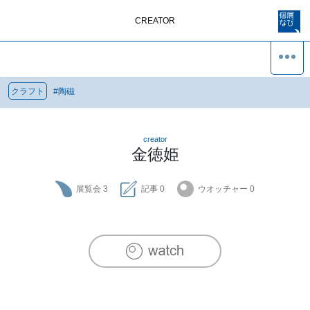
CREATOR
クラフト
#
陶磁
creator
金徳姫
展覧会
3
記事
0
ウオッチャー
0