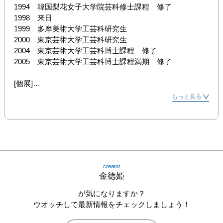
1994　韓国梨花女子大学院芸科修士課程　修了

1998　来日

1999　多摩美術大学工芸科研究生

2000　東京芸術大学工芸科研究生

2004　東京芸術大学工芸科博士課程　修了

2005　東京芸術大学工芸科博士課程満期　修了

[個展]

1997　ギャラリードール　韓国・ソウル

もっと見る
1999　ギャラリーゴトー　東京・銀座

2001　ギャラリーGANA ART SPACE　韓国・ソウル

2001　ギャラリーゴトー　東京・銀座

2001　ギャラリープス　東京・東銀座

2002　ギャラリープス　東京・東銀座

2003　ギャラリーINSA ART CENTER　韓国・ソウル

creator
2007　シルバー・シェル　東京・京橋

金徳姫
2008　ギャラリーKYO　東京・新橋

2009　ギャラリー暮らしの工芸・新宿高島屋　東京・新宿

が気になりますか？
2009　ギャラリー韓・山梨県

ウオッチして最新情報をチェックしましょう！
2010　ギャラリー暮らしの工芸・新宿高島屋　東京・新宿
