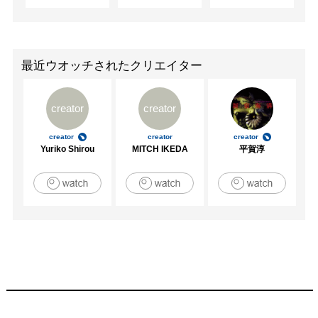
2006年　「VOCA2006」上野の森美術館//東京

2006年　「BAS 06」Bunkamura Gallery//東京

2006年　「イタヅ・リトグラフ版画工房展」DELL 
GALLERY@QUEENSLAND COLLEGE OF ART/企画：

最近ウオッチされたクリエイター
　　　　　　Griffith Artworks and QCA Printmaking in 
collaboration with Itazu Lito-Grafik/助成：国際交流基金//オ
creator
creator
ーストラリア

2006年　「New Year's card by japan Artists」Beograd他３
creator
creator
creator
か所/助成・協力：在セルビア日本大使館、JTI、NPO//セ
Yuriko Shirou
MITCH IKEDA
平賀淳
ルビア

2007年　「Hommage中村正義-没後３０年特別企画」株式
会社羽黒洞//東京

2008年　「コンテンポラリーアートフェア～シブヤスタイ
ル～vol.2」シブヤ西武//東京

2009年　「コンテンポラリーアートフェア～シブヤスタイ
ル～vol.3」シブヤ西武//東京

2010年　「Visage vol.2」GALLERY MoMo Ryogoku//東京

[受賞歴]

2008年　第63回山口県美術展覧会 入賞
