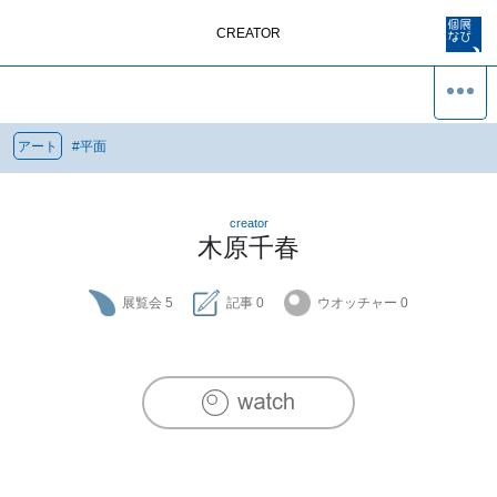
CREATOR
アート
#
平面
creator
木原千春
展覧会
5
記事
0
ウオッチャー
0