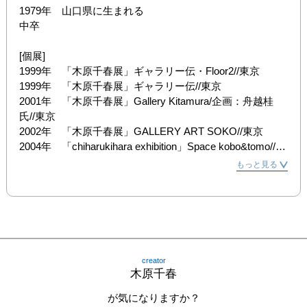
1979年　山口県に生まれる

中卒　　　

[個展]

1999年　「木原千春展」ギャラリー伝・Floor2//東京

1999年　「木原千春展」ギャラリー伝//東京

2001年　「木原千春展」Gallery Kitamura/企画：舟越桂 
氏//東京

2002年　「木原千春展」GALLERY ART SOKO//東京

2004年　「chiharukihara exhibition」Space kobo&tomo//東
京

もっと見る
2004年　「木原千春展」柏わたくし美術館//千葉

2004年　「木原千春展」Space kobo&tomo//東京

2005年　「木原千春の世界展」神戸わたくし美術館//兵庫

2007年　「木原千春展＋トークショー◇ヨシダヨシエ×木
原千春」シブヤ西武//東京

2007年　「HEART2007」個展、グループ展.計５会場/企
creator
画：山口県立美術館、

木原千春
　　　　　　ミュージアムタウンヤマグチ2007実行委員
会、山口県文化連盟、山口県教育委員会

が気になりますか？