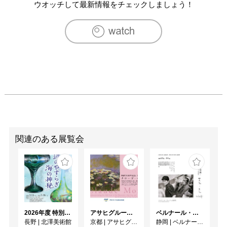
　　　　　　NPO法人こどもステーション山口//山口

ウオッチして最新情報をチェックしましょう！
2007年　「木原千春展‐ANA MEETS ARTS」羽田空港/企
画：全日本空輸株式会社ANA//東京

2008年　「木原千春展」現代HEIGHTS Gallery DEN//東京

2008年　「木原千春展」札幌丸井今井//北海道

2008年　「木原千春展」そごう神戸//兵庫

2009年　「木原千春展」天満屋広島//広島

2009年　「木原千春展＋ライブペインティング＋トークシ
ョー◇山下祐二×木原千春」シブヤ西武//東京

2010年　「木原千春展」GALLERY MoMo Roppongi//東京

2010年　「木原千春展」池袋西武//東京

[グループ展]

関連のある展覧会
1997年　「Kのコレクション/LOCI」小野寺燃料株式会社/
安斎重男、長谷川繁、Ojun、松村要二、戸川英夫、ハン
ス・ベンダ、木原千春、他２０名//北海道

1997年　「時分の花」GALLERY ART SOKO/Ojun、長谷
川繁、安田一雄、木原千春/企画：長谷川繁、Ojun//東京

2001年　「リトグラフ工房展」カスヤの森現代美術
2026年度 特別展「ガレとドーム、アール･ヌーヴォーのガラス 水辺のやすらぎ、海の神秘」
アサヒグループ大山崎山荘美術館 開館30周年記念展「没後100年 クロード・モネ」
ベルナール・ビュフェと写真 ーカメラがとらえたビュフェとその時代、そして21 世紀へ
館/Ojun、若江漢字、宮嶋葉一、長谷川繁、不二耳、配島
長野
|
北澤美術館
京都
|
アサヒグループ大山崎山荘美術館
静岡
|
ベルナール・ビュフェ美術館
伸彦、木原千春、他４名//神奈川
