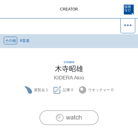
CREATOR
その他
#
音楽
creator
木寺昭雄
KIDERA Akio
展覧会
1
記事
0
ウオッチャー
0