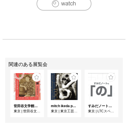
関連のある展覧会
世田谷文学館コレクション展 没後30年 宇野千代展
mitch ikeda photography exhibition「rocks」
すみだノート展2026 ~すみだノートの「の」～
東京
|
世田谷文学館
東京
|
東京工芸大学 写大ギャラリー
東京
|
LTCスペース