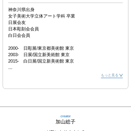
神奈川県出身 

女子美術大学立体アート学科 卒業 

日展会友 

日本彫刻会会員 

白日会会員 

2000-　日彫展/東京都美術館 東京 

2003-　日展/国立新美術館 東京 

2015-　白日展/国立新美術館 東京 

[受賞]

もっと見る
2006　日彫展 日彫賞

2011　日彫展 日彫賞

2015　白日展 白日賞

2017　準会員奨励賞
creator
加山総子