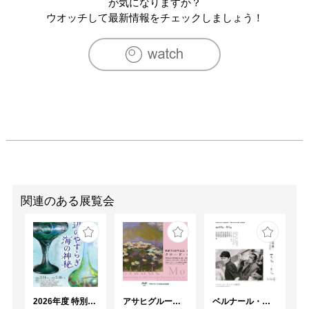
が気になりますか？
ウオッチして最新情報をチェックしましょう！
関連のある展覧会
2026年度 特別展「ガレとドーム、アール･ヌーヴォーのガラス 水辺のやすらぎ、海の神秘」
アサヒグループ大山崎山荘美術館 開館30周年記念展「没後100年 クロード・モネ」
ベルナール・ビュフェと写真 ーカメラがとらえたビュフェとその時代、そして21 世紀へ