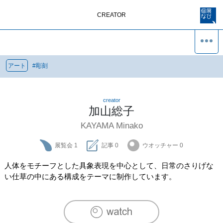
CREATOR
アート
#
彫刻
creator
加山総子
KAYAMA Minako
展覧会
1
記事
0
ウオッチャー
0
人体をモチーフとした具象表現を中心として、日常のさりげな
い仕草の中にある構成をテーマに制作しています。