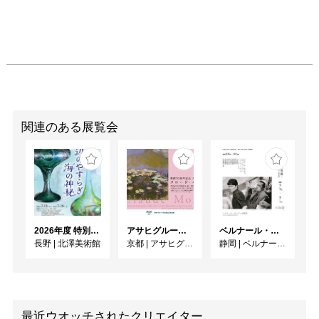
関連のある展覧会
2026年度 特別展「ガレとドーム、アール･ヌーヴォーのガラス 水辺のやすらぎ、海の神秘」
アサヒグループ大山崎山荘美術館 開館30周年記念展「没後100年 クロード・モネ」
ベルナール・ビュフェと写真 ーカメラがとらえたビュフェとその時代、そして21 世紀へ
長野
|
北澤美術館
京都
|
アサヒグループ大山崎山荘美術館
静岡
|
ベルナール・ビュフェ美術館
最近ウオッチされたクリエイター