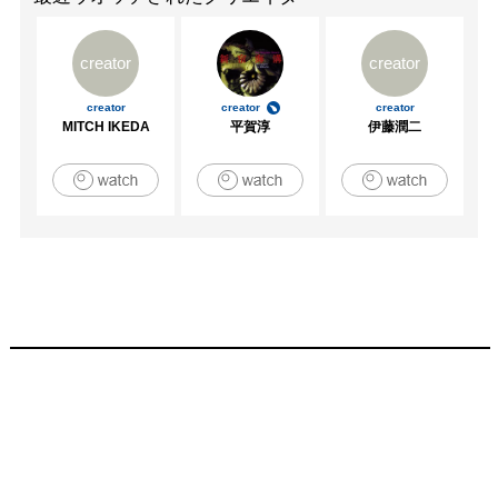
creator
creator
creator
creator
creator
MITCH IKEDA
平賀淳
伊藤潤二