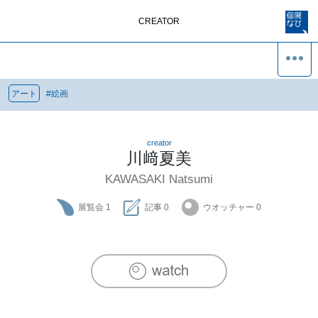
CREATOR
アート
#
絵画
creator
川﨑夏美
KAWASAKI Natsumi
展覧会
1
記事
0
ウオッチャー
0