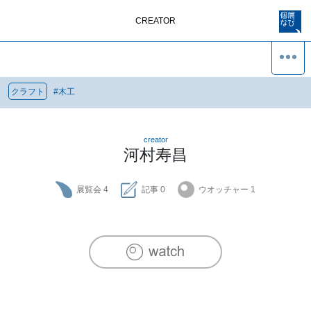
CREATOR
クラフト
#
木工
creator
河村寿昌
展覧会
4
記事
0
ウオッチャー
1