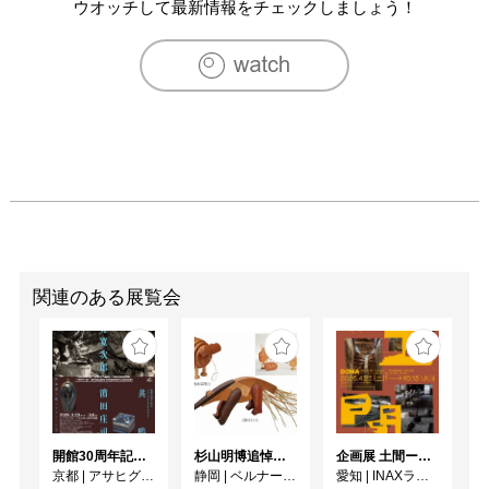
ウオッチして最新情報をチェックしましょう！
関連のある展覧会
開館30周年記念 山本爲三郎・河井寬次郎没後60年記念 「共鳴 河井寬次郎 × 濱田庄司 ー山本爲三郎コレクションより」
杉山明博追悼展 木とわたし―木工の妙技と美術教育
企画展 土間ーつくって、つかって、再発見ー
京都
|
アサヒグループ大山崎山荘美術館
静岡
|
ベルナール・ビュフェ美術館
愛知
|
INAXライブミュージアム