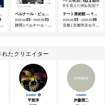
ng in Shinra -
ベルナール・ビュフェと写真 ーカメラがとらえたビュフェとその時代、そして21 世紀へ
テート美術館 ― YBA & BEYOND 世界を変えた90s英国アート
9
03
-
01
03
-
06
2026
.
04
.
2026
.
09
.
2026
.
06
.
2026
.
09
.
静岡
|
ベルナール・ビュフェ美術館
京都
|
京都市京セラ美術館
されたクリエイター
creator
creator
creator
平賀淳
伊藤潤二