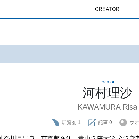
CREATOR
creator
河村理沙
KAWAMURA Risa
展覧会
1
記事
0
ウ
神奈川県出身、東京都在住。青山学院大学 文学部英