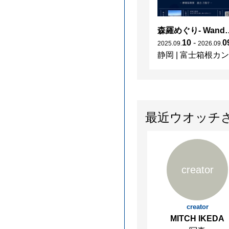
森羅めぐり- Wanderi
10
-
0
2025
.
09
.
2026
.
09
.
静岡
|
富士箱根カントリークラブ
最近ウオッチ
creator
creator
MITCH IKEDA