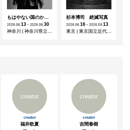
もはやない国のかつてない光 東ドイツの女性写真家たち
杉本博司 絶滅写真
13
-
30
16
-
13
2026
.
06
.
2026
.
08
.
2026
.
06
.
2026
.
09
.
20
神奈川
|
神奈川県立近代美術館 葉山
東京
|
東京国立近代美術館
京
creator
creator
creator
creator
福井欧夏
吉間春樹